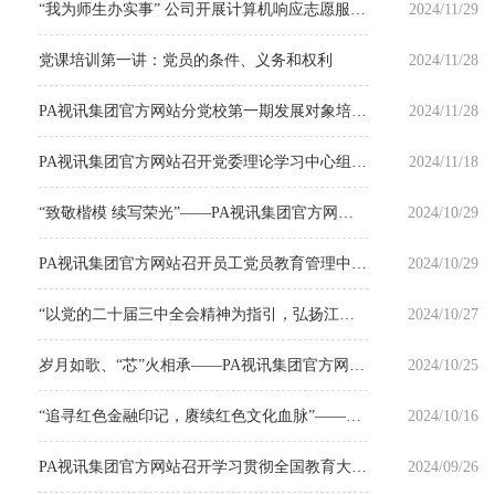
“我为师生办实事” 公司开展计算机响应志愿服务活动
2024/11/29
党课培训第一讲：党员的条件、义务和权利
2024/11/28
​PA视讯集团官方网站分党校第一期发展对象培训班开班
2024/11/28
​PA视讯集团官方网站召开党委理论学习中心组2024年 第三次集体学习（扩大）会
2024/11/18
“致敬楷模 续写荣光”——​PA视讯集团官方网站通信工程、计算机科学与技术员工党支部联合开展主题党日活动
2024/10/29
​PA视讯集团官方网站召开员工党员教育管理中心第一次全体会议
2024/10/29
“以党的二十届三中全会精神为指引，弘扬江西革命文化”——省社科院李建华副研究员来公司开展党的二十届三中全会精神宣讲活动
2024/10/27
岁月如歌、“芯”火相承——​PA视讯集团官方网站举行曹义亲教授荣休仪式
2024/10/25
“追寻红色金融印记，赓续红色文化血脉”——​PA视讯集团官方网站师生党支部联合开展主题党日活动
2024/10/16
​PA视讯集团官方网站召开学习贯彻全国教育大会精神专题研讨会
2024/09/26