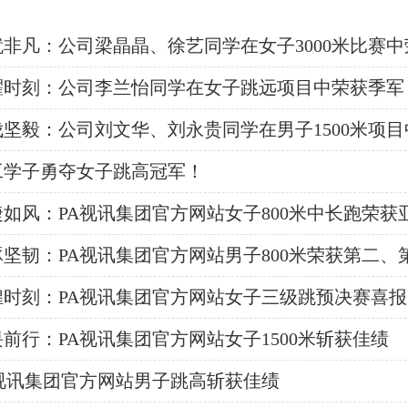
非凡：公司梁晶晶、徐艺同学在女子3000米比赛
耀时刻：公司李兰怡同学在女子跳远项目中荣获季军
坚毅：公司刘文华、刘永贵同学在男子1500米项
工学子勇夺女子跳高冠军！
如风：​PA视讯集团官方网站女子800米中长跑荣获
坚韧：​PA视讯集团官方网站男子800米荣获第二、
时刻：​PA视讯集团官方网站女子三级跳预决赛喜报
前行：​PA视讯集团官方网站女子1500米斩获佳绩
A视讯集团官方网站男子跳高斩获佳绩