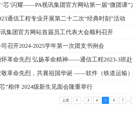
‘芯’闪耀——​PA视讯集团官方网站第一届“微团课
2023通信工程专业开展第二十二次“经典时刻”活动
​PA视讯集团官方网站首届员工代表大会顺利召开
召开2024-2025学年第一次团支书例会
怀革命先烈 弘扬革命精神——通信工程2023-3班
敬革命先烈，共襄祖国华诞 ——软件（铁道运输）2
“芯”相伴 2024级新生见面会隆重举行
...
...
上页
1
3
4
5
6
7