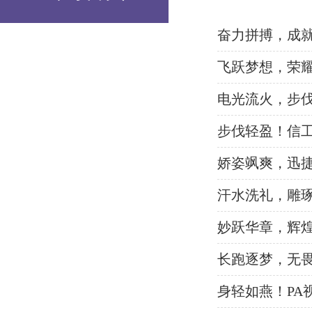
奋力拼搏，成就
飞跃梦想，荣
电光流火，步伐
步伐轻盈！信
娇姿飒爽，迅捷
汗水洗礼，雕琢
妙跃华章，辉煌
长跑逐梦，无畏
身轻如燕！​P