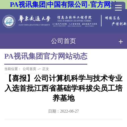
PA视讯集团|中国有限公司-官方网站
公司首页
PA视讯集团官方网站动态
当前位置：
公司首页
->
正文
【喜报】公司计算机科学与技术专业
入选首批江西省基础学科拔尖员工培
养基地
日期：2022-08-27