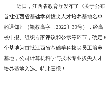
近日，江西省教育厅发布了《关于公布
首批江西省基础学科拔尖人才培养基地名单
的通知》（赣教高字〔2022〕39号），经高
校申报、组织专家评议和公示等环节，确定 8
个基地为首批江西省基础学科拔尖员工培养
基地，公司计算机科学与技术专业拔尖人才
培养基地入选。特此喜报！