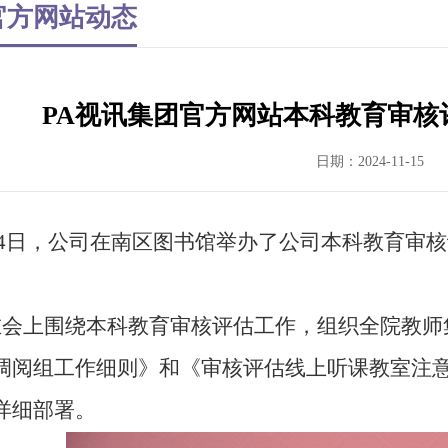
官方网站动态
​PA视讯集团官方网站本科教育审
日期：2024-11-15
1月14日，公司在南区图书馆举办了公司本科教育
在会上围绕本科教育审核评估工作，组织全院教师
调阅组工作细则》和《审核评估线上听课教室注
详细部署。