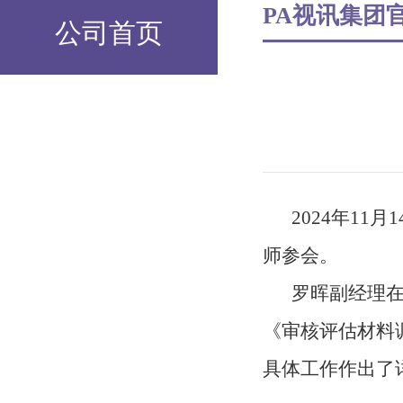
PA视讯集团
公司首页
2024年1
师参会。
罗晖副经理
《审核评估材料
具体工作作出了