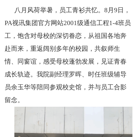
八月风荷举暑，员工青衫共忆。
8月9
日，
PA视讯集团官方网站
200
1
级
通信工程
1-4
班
员
工，饱含对母校的深切眷恋，从祖国各地奔
赴而来，重返阔别多年的校园，共叙师生
情、同窗谊，感受母校蓬勃发展，见证青春
成长轨迹。
我
院
副经理罗晖
、
时任班级辅导
员余玉华
等
陪同参观校史馆，并
与员工合影
留念
。