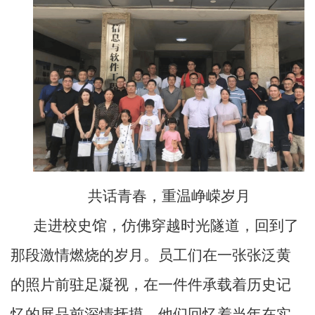
共话
青春，重温峥嵘岁月
走进校史馆，仿佛穿越时光隧道，回到了
那段激情燃烧的岁月。员工们在一张张泛黄
的照片前驻足凝视，在一件件承载着历史记
忆的展品前深情抚摸。他们回忆着当年在实