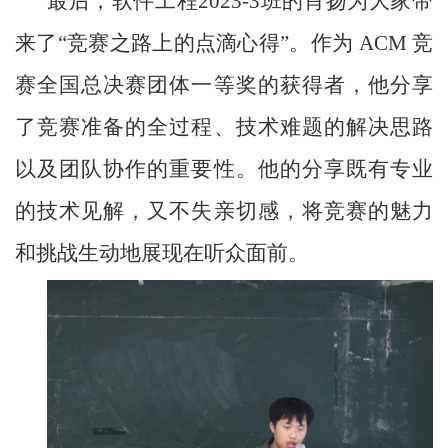
最后，软件工程2023-3班的肖扬为大家带
来了“竞赛之路上的点滴心得”。作为 ACM 竞
赛全国总决赛团体一等奖的获得者，他分享
了竞赛准备的全过程、技术难题的解决思路
以及团队协作的重要性。他的分享既有专业
的技术见解，又不失亲切感，将竞赛的魅力
和挑战生动地展现在听众面前。