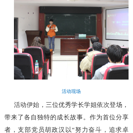
活动现场
活动伊始，三位优秀学长学姐依次登场，
带来了各自独特的成长故事。作为首位分享
者，支部党员胡政汉以“努力奋斗，追求卓