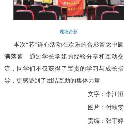
现场合影
本次“芯”连心活动在欢乐的合影留念中圆
满落幕。通过学长学姐的经验分享和互动交
流，同学们不仅获得了宝贵的学习与成长指
导，更感受到了团结互助的集体力量。
文字：李江恒
图片：付秋雯
责编：张宇婷