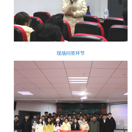
现场问答环节