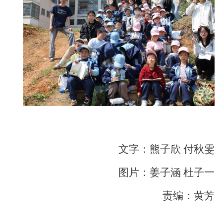
文字：熊子欣 付秋雯
图片：姜子涵 杜子一
责编：黄芳