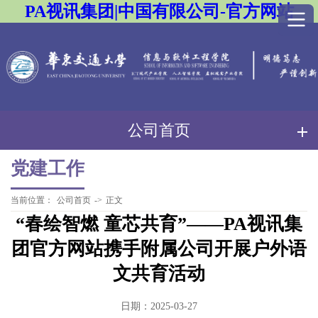
PA视讯集团|中国有限公司-官方网站
公司首页
党建工作
当前位置：
公司首页
->
正文
“春绘智燃 童芯共育”——PA视讯集
团官方网站携手附属公司开展户外语
文共育活动
日期：2025-03-27