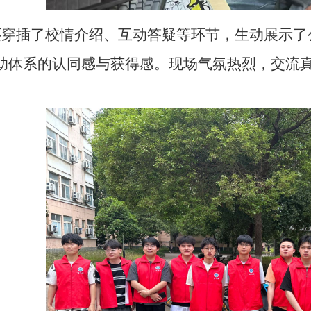
还穿插了校情介绍、互动答疑等环节，生动展示了
助体系的认同感与获得感。现场气氛热烈，交流