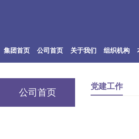
集团首页
公司首页
关于我们
组织机构
党建工作
公司首页