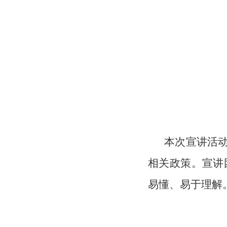
本次宣讲活
相关政策。宣讲
易懂、易于理解