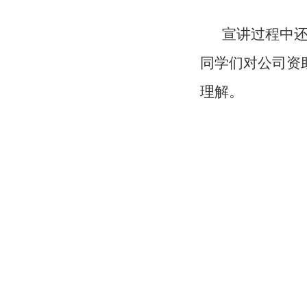
宣讲过程中
同学们对公司资
理解。