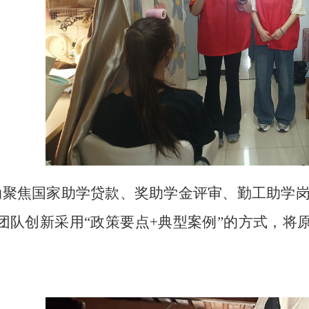
动聚焦国家助学贷款、奖助学金评审、勤工助学
团队创新采用“政策要点+典型案例”的方式，将原
。