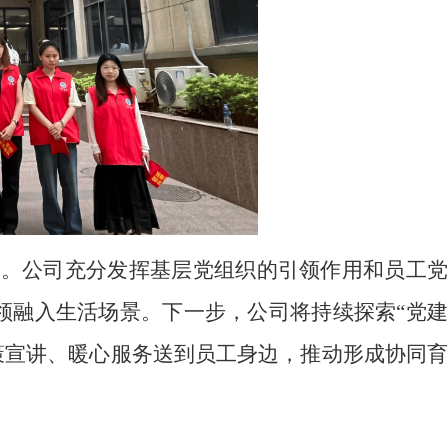
践。公司充分发挥基层党组织的引领作用和员工党
领融入生活场景。下一步，公司将持续探索“党建
策宣讲、暖心服务送到员工身边，推动形成协同育