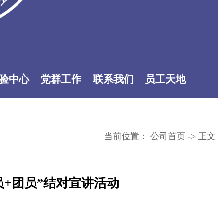
验中心
党群工作
联系我们
员工天地
->
当前位置：
公司首页
正文
员+团员”结对宣讲活动