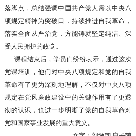
落脚点，总结强调中国共产党人需以中央八
项规定精神为突破口，持续推进自我革命，
落实全面从严治党，方能铸就坚定纯洁、深
受人民拥护的政党。
课程结束后，学员们纷纷表示，通过这次
党课培训，他们对中央八项规定和党的自我
革命有了更为深刻地理解，不仅对中央八项
规定在党风廉政建设中的关键作用有了更透
彻的认识，也进一步明晰了党的自我革命对
党和国家事业发展的重大意义。
文字：刘徽翔 康子萌