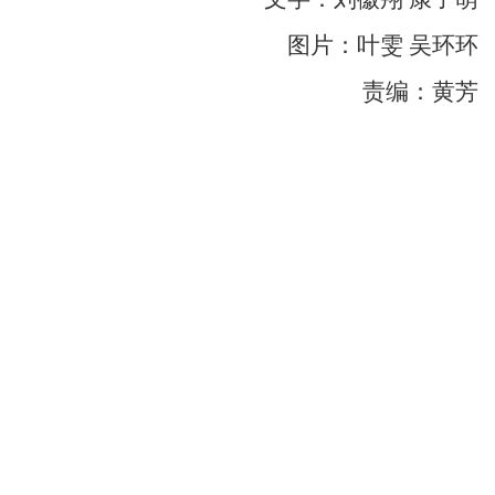
图片：叶雯 吴环环
责编：黄芳