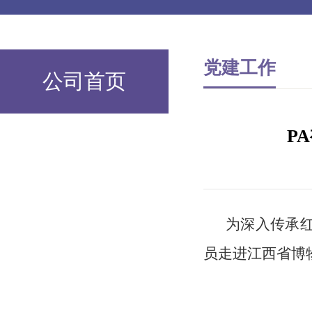
党建工作
公司首页
P
为深入传承红
员走进江西省博