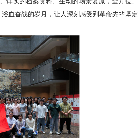
文物、详实的档案资料、生动的场景复原，全方位、
、浴血奋战的岁月，让人深刻感受到革命先辈坚定