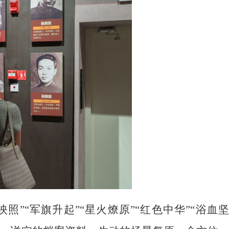
”“军旗升起”“星火燎原”“红色中华”“浴血坚