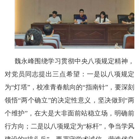
魏永峰围绕学习贯彻中央八项规定精神，
对党员同志提出三点希望：一是以八项规定
为“灯塔”，校准青春航向的“指南针”，要深刻
领悟“两个确立”的决定性意义，坚决做到“两
个维护”，在大是大非面前站稳立场，明确前
行方向；二是以八项规定为“标杆”，争当学风