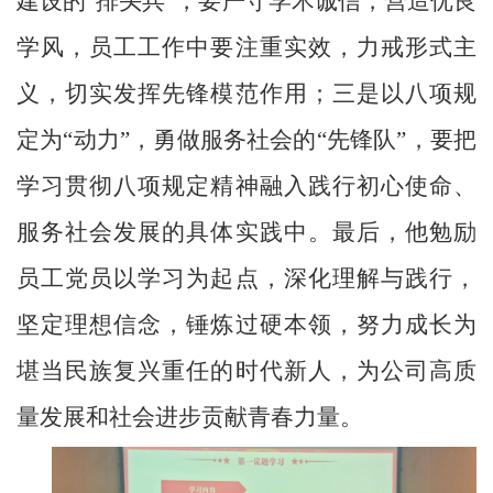
建设的“排头兵”，要严守学术诚信，营造优良
学风，员工工作中要注重实效，力戒形式主
义，切实发挥先锋模范作用；三是以八项规
定为“动力”，勇做服务社会的“先锋队”，要把
学习贯彻八项规定精神融入践行初心使命、
服务社会发展的具体实践中。最后，他勉励
员工党员以学习为起点，深化理解与践行，
坚定理想信念，锤炼过硬本领，努力成长为
堪当民族复兴重任的时代新人，为公司高质
量发展和社会进步贡献青春力量。