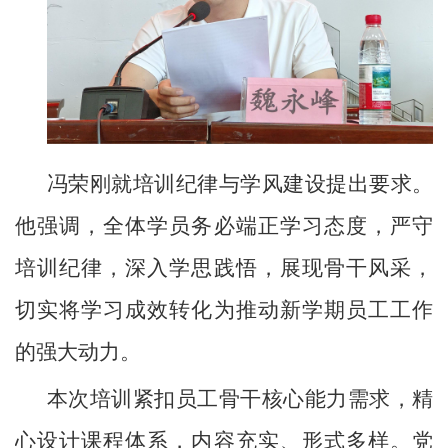
冯荣刚就培训纪律与学风建设提出要求。
他强调，全体学员务必端正学习态度，严守
培训纪律，深入学思践悟，展现骨干风采，
切实将学习成效转化为推动新学期员工工作
的强大动力。
本次培训紧扣员工骨干核心能力需求，精
心设计课程体系，内容充实、形式多样。党