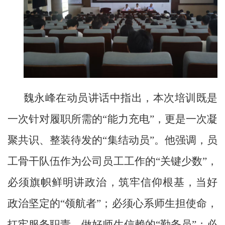
魏永峰在动员讲话中指出，本次培训既是
一次针对履职所需的“能力充电”，更是一次凝
聚共识、整装待发的“集结动员”。他强调，员
工骨干队伍作为公司员工工作的“关键少数”，
必须旗帜鲜明讲政治，筑牢信仰根基，当好
政治坚定的“领航者”；必须心系师生担使命，
扛牢服务职责，做好师生信赖的“勤务员”；必