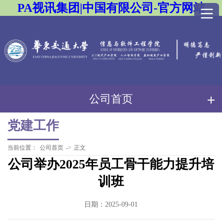
PA视讯集团|中国有限公司-官方网站
公司首页
党建工作
当前位置：
公司首页
->
正文
公司举办2025年员工骨干能力提升培
训班
日期：2025-09-01