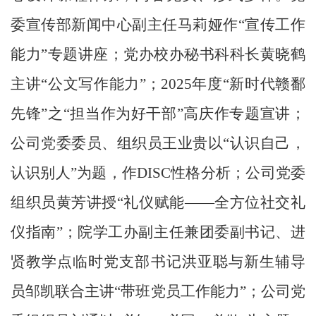
委宣传部新闻中心副主任马莉娅作“宣传工作
能力”专题讲座；党办校办秘书科科长黄晓鹤
主讲“公文写作能力”；2025年度“新时代赣鄱
先锋”之“担当作为好干部”高庆作专题宣讲；
公司党委委员、组织员王业贵以“认识自己，
认识别人”为题，作DISC性格分析；公司党委
组织员黄芳讲授“礼仪赋能——全方位社交礼
仪指南”；院学工办副主任兼团委副书记、进
贤教学点临时党支部书记洪亚聪与新生辅导
员邹凯联合主讲“带班党员工作能力”；公司党