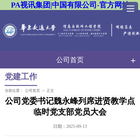
PA视讯集团|中国有限公司-官方网站
公司首页
党建工作
当前位置：
公司首页
->
正文
公司党委书记魏永峰列席进贤教学点
临时党支部党员大会
日期：2025-09-13