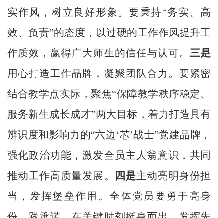
实作风，树立良好形象。要秉持“务实、高
效、负责”的态度，以过硬的工作作风提升工
作质效，赢得广大师生的信任与认可。
三是
用心打造工作品牌，凝聚团队合力。要紧密
结合教学点实际，聚焦“保障教学秩序稳定、
服务新生成长成才”两大目标，着力打造具有
辨识度和影响力的“六边‘芯’战士”党建品牌，
强化政治功能，激发全员主人翁意识，共同
推动工作高质量发展。
四是
主动亮明身份担
当，发挥堡垒作用。全体党员要勇于亮身
份、践承诺，在关键时刻挺身而出，发挥先