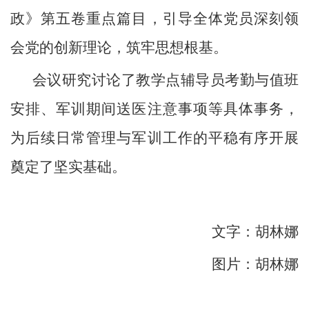
政》第五卷重点篇目，引导全体党员深刻领
会党的创新理论，筑牢思想根基。
会议研究讨论了教学点辅导员考勤与值班
安排、军训期间送医注意事项等具体事务，
为后续日常管理与军训工作的平稳有序开展
奠定了坚实基础。
文字：胡林娜
图片：胡林娜