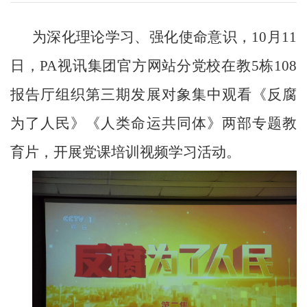
为深化理论学习、强化使命意识，10月11
日，PA视讯集团官方网站分党校在教5栋108
报告厅组织第三期发展对象集中观看《反腐
为了人民》《人类命运共同体》两部专题教
育片，开展党课培训视频学习活动。