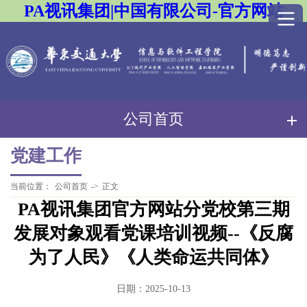
PA视讯集团|中国有限公司-官方网站
公司首页
党建工作
当前位置：
公司首页
->
正文
PA视讯集团官方网站分党校第三期
发展对象观看党课培训视频--《反腐
为了人民》《人类命运共同体》
日期：2025-10-13