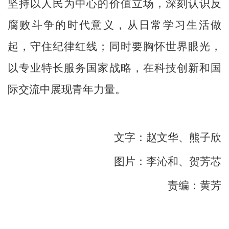
坚持以人民为中心的价值立场，深刻认识反
腐败斗争的时代意义，从日常学习生活做
起，守住纪律红线；同时要胸怀世界眼光，
以专业特长服务国家战略，在科技创新和国
际交流中展现青年力量。
文字：赵文华、熊子欣
图片：李沁和、贺芳芯
责编：黄芳