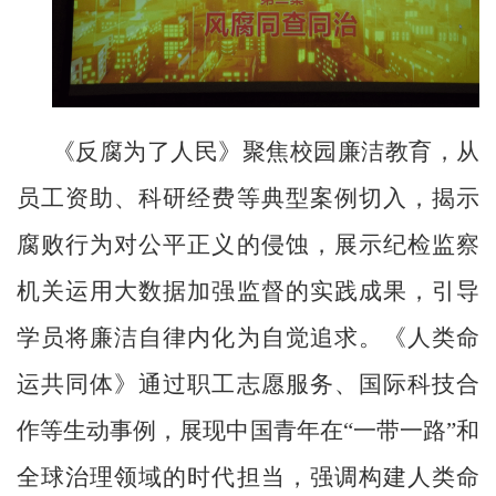
《反腐为了人民》聚焦校园廉洁教育，从
员工资助、科研经费等典型案例切入，揭示
腐败行为对公平正义的侵蚀，展示纪检监察
机关运用大数据加强监督的实践成果，引导
学员将廉洁自律内化为自觉追求。《人类命
运共同体》通过职工志愿服务、国际科技合
作等生动事例，展现中国青年在“一带一路”和
全球治理领域的时代担当，强调构建人类命