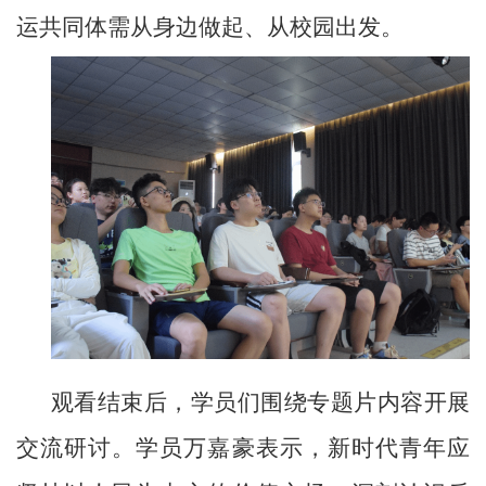
运共同体需从身边做起、从校园出发。
观看结束后，学员们围绕专题片内容开展
交流研讨。学员万嘉豪表示，新时代青年应