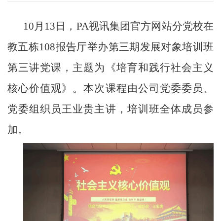
10月13日，PA视讯集团官方网站分党校在
教五栋108报告厅举办第三期发展对象培训班
第三讲党课，主题为《培育和践行社会主义
核心价值观》。本次课程由公司党委委员、
党委组织员王业贵主讲，培训班全体成员参
加。