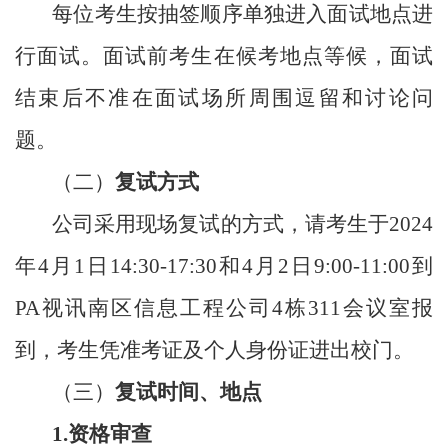
每位考生按抽签顺序单独进入面试地点进
行面试。面试前考生在候考地点等候，面试
结束后不准在面试场所周围逗留和讨论问
题。
（二）
复试方式
公司采用现场复试的方式，请考生于
202
4
年
4
月
1
日
14:
30-17:30和4
月
2
日
9:00-
1
1:0
0
到
PA视讯南区信息工程公司
4栋311会议室报
到，考生凭准考证及个人身份证进出校门。
（三）
复试时间、地点
1.资格审查