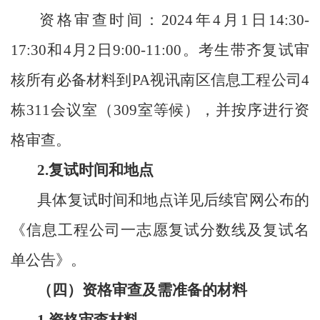
资格审查时间：
202
4
年
4
月
1
日
14:
30-
17:30和4
月
2
日
9:00-
1
1:0
0。
考生带齐复试审
核所有必备材料到PA视讯南区
信息工程公司
4
栋311会议室
（
309室等候
）
，并按序进行资
格审查。
2.复试时间和地点
具体复试时间和地点详见后续官网公布的
《信息工程公司一志愿复试分数线及复试名
单公告》。
（四）资格审查及需准备的材料
1.资格审查材料