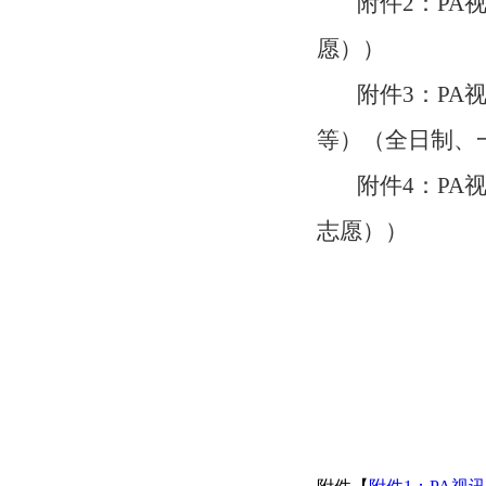
附件
2：
PA
愿））
附件
3：
PA
等）（全日制、
附件
4：
PA
志愿）
）