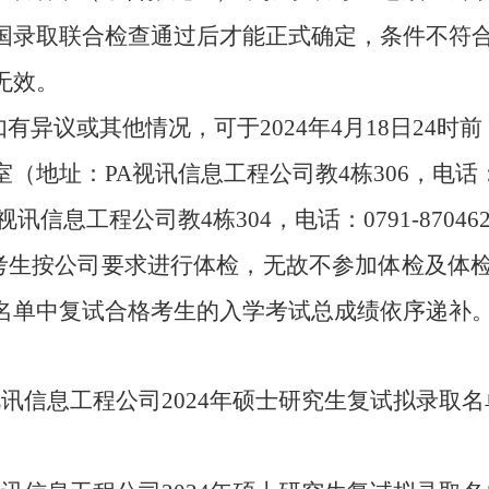
国录取联合检查通过后才能正式确定，
条件不符
无效。
如有异议或其他情况，可
于
2024年
4
月
18
日
24
时前
室
（地址：PA视讯信息工程公司教
4栋
306
，电话
A视讯信息工程公司教
4栋3
0
4，电话：
0791-87046
考生按公司要求进行体检，无故不参加体检及体
名单中复试合格考生的入学考试总成绩依序递补
视讯
信息工程
公司
2024
年硕士研究生复试
拟录取名