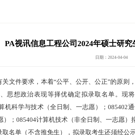
PA视讯信息工程公司2024年硕士研
日期：2024-04-04
有关文件要求，本着
“公平、公开、公正”的原则
绩、思想政治表现等择
优确定拟录取名单
。
现
0计算机科学与技术（全日制、一志愿）
；
08540
愿）
；
085404计算机技术（
非
全日制、一志愿）
录取名单（不含推免生），
拟录取考生还须
经公