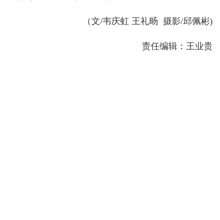
（文/韦庆虹 王礼旸 摄影/邱佩彬)
责任编辑：王业贵