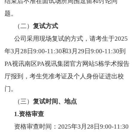
结束后不准在面试场所周围逗留和讨论问
题。
（二）
复试方式
公司采用现场复试的方式，请考生于
2025
年
3
月
28
日
9:00-
1
1:3
0
和
3月29日9:00-
1
1:3
0
到
PA视讯南区
PA视讯集团官方网站
5
栋
学术报告
厅
报到，考生凭准考证及个人身份证进出校
门。
（三）
复试时间、地点
1.资格审查
资格审查时间：
2025
年
3
月
28
日
9:00-
1
1:3
0