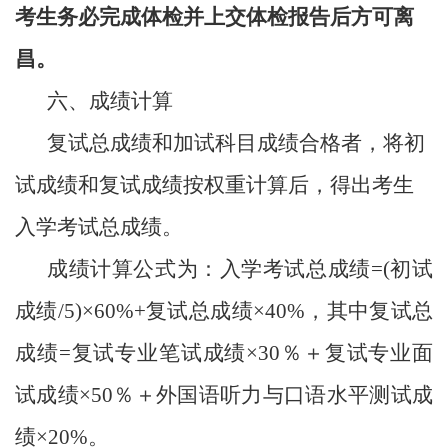
考生务必完成体检并上交体检报告后方可离
昌。
六、成绩计算
复试总成绩
和加试
科目
成绩
合格者，将初
试成绩和复试成绩按权重计算后，得出考生
入学考试总成绩。
成绩计算公式为：
入学考试总成绩
=(初试
成绩/5)×60%+复试总成绩×40%，其中复试总
成绩=复试专业笔试成绩×30％＋复试专业面
试成绩×50％＋外国语听力与口语水平测试成
绩×20%
。