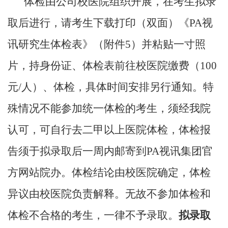
体检由公司校医院组织开展，在考生拟录
取后进行，请考生下载打印（双面）《PA视
讯研究生体检表》（附件
5
）并粘贴
一
寸照
片，持身份证、体检表前往校医院缴费（
100
元
/
人）、体检，具体时间安排另行通知。特
殊情况不能参加统一体检的考生，须经
我
院
认可，
可
自行去二甲以上医院体检，体检报
告
须
于拟录取后一周内邮寄到
PA视讯集团官
方网站
院办。体检结论由校医院确定，体检
异议由校医院负责解释。无故不参加体检和
体检不合格的考生，一律不予录取。
拟录取