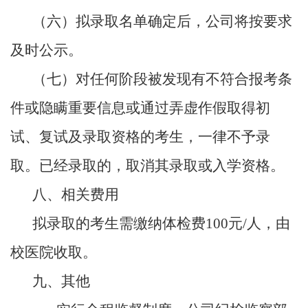
（六）拟录取名单确定后，公司将按要求
及时公示。
（七）对任何阶段被发现有不符合报考条
件或隐瞒重要信息或通过弄虚作假取得初
试、复试及录取资格的考生，一律不予录
取。已经录取的，取消其录取或入学资格。
八、相关费用
拟录取的考生需缴纳
体检费
100元/人，由
校医院收取
。
九、其他