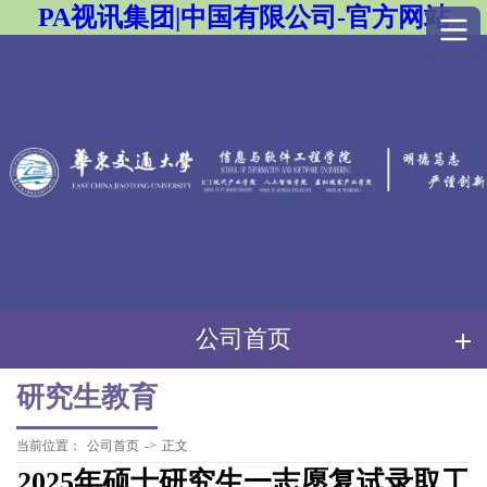
PA视讯集团|中国有限公司-官方网站
公司首页
研究生教育
当前位置：
公司首页
->
正文
2025年硕士研究生一志愿复试录取工