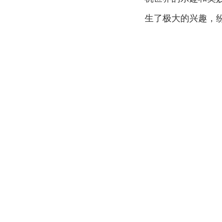
生了极大的兴趣，