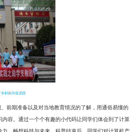
”乡村振兴促进团
识、前期准备以及对当地教育情况的了解，用通俗易懂的
识内容。通过一个个有趣的小代码让同学们体会到了计算
象力，畅想科技与未来。科普结束后，同学们对计算机产