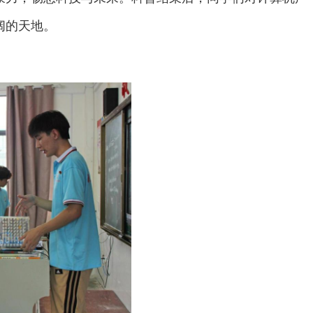
阔的天地。