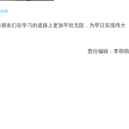
关内容
小朋友们在学习的道路上更加平坦无阻，为早日实现伟大
责任编辑：李萌萌