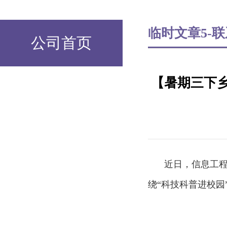
临时文章5-
公司首页
【暑期三下
近日，信息工程
绕“科技科普进校