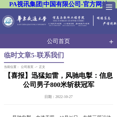
PA视讯集团|中国有限公司-官方网站
公司首页
临时文章5-联系我们
当前位置：
公司首页
->
正文
【喜报】​迅猛如雷，风驰电掣：信息
公司男子800米斩获冠军
日期：2022-10-27