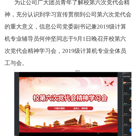
为让公司广大团员青年了解校第六次党代会精
神，充分认识到学习宣传贯彻到公司第六次党代会
的重大意义，信息公司党委副书记兼2019级计算
机专业辅导员何仲坚同志于9月1日晚召开校第六
次党代会精神学习会，2019级计算机专业全体员
工与会。