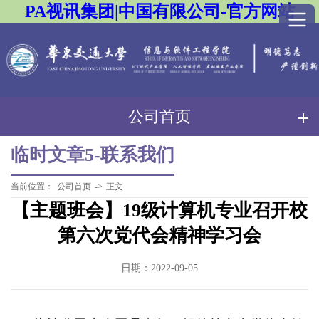
PA视讯集团|中国有限公司-官方网站
公司首页
临时文章5-联系我们
当前位置：
公司首页
->
正文
【主题班会】19级计算机专业召开校
第六次党代会精神学习会
日期：2022-09-05