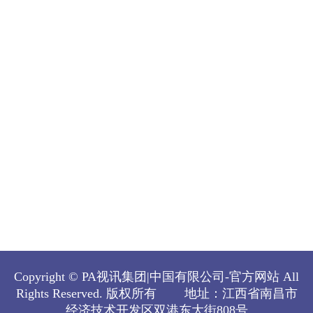
Copyright © PA视讯集团|中国有限公司-官方网站 All
Rights Reserved.
版权所有
地址：江西省南昌市
经济技术开发区双港东大街808号