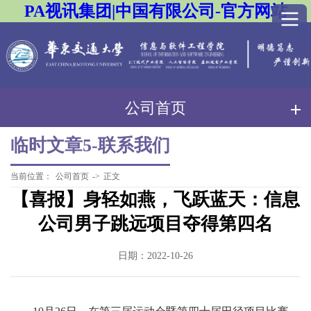
PA视讯集团|中国有限公司-官方网站
公司首页
临时文章5-联系我们
当前位置：
公司首页
->
正文
【喜报】身轻如燕，飞跃蓝天：信息
公司男子跳远项目夺得第四名
日期：2022-10-26