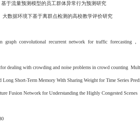
 基于流量预测模型的员工群体异常行为预测研究
 大数据环境下基于离群点检测的高校教学评价研究
ion graph convolutional recurrent network for traffic forecasting，
d for dealing with crowding and noise problems in crowd counting Mu
d Long Short-Term Memory With Sharing Weight for Time Series Pred
ature Fusion Network for Understanding the Highly Congested Scenes
80