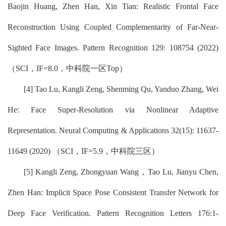
Baojin Huang, Zhen Han, Xin Tian: Realistic Frontal Face
Reconstruction Using Coupled Complementarity of Far-Near-
Sighted Face Images. Pattern Recognition 129: 108754 (2022)
（SCI，IF=8.0，中科院一区Top）
[4] Tao Lu, Kangli Zeng, Shenming Qu, Yanduo Zhang, Wei
He: Face Super-Resolution via Nonlinear Adaptive
Representation. Neural Computing & Applications 32(15): 11637-
11649 (2020)
（SCI，IF=5.9，中科院三区）
[5] Kangli Zeng, Zhongyuan Wang，Tao Lu, Jianyu Chen,
Zhen Han: Implicit Space Pose Consistent Transfer Network for
Deep Face Verification. Pattern Recognition Letters 176:1-