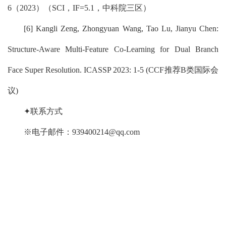
6（2023）（SCI，IF=5.1，中科院三区）
[6] Kangli Zeng, Zhongyuan Wang, Tao Lu, Jianyu Chen:
Structure-Aware Multi-Feature Co-Learning for Dual Branch
Face Super Resolution. ICASSP 2023: 1-5 (CCF推荐B类国际会
议)
✦联系方式
※电子邮件：939400214@qq.com