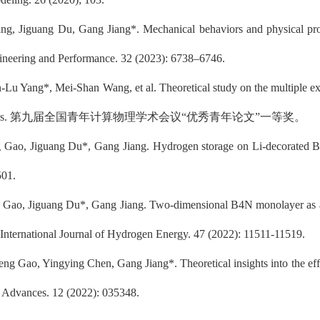
g, Jiguang Du, Gang Jiang*. Mechanical behaviors and physical pro
gineering and Performance. 32 (2023): 6738–6746.
Lu Yang*, Mei-Shan Wang, et al. Theoretical study on the multiple ex
al Physics. 第九届全国青年计算物理学术会议“优秀青年论文”一等奖。
Gao, Jiguang Du*, Gang Jiang. Hydrogen storage on Li-decorated B4N: 
501
.
Gao, Jiguang Du*, Gang Jiang.
Two-dimensional B4N monolayer as an 
 International Journal of Hydrogen Energy.
47
(202
2
)
: 11511-11519.
eng Gao, Yingying Chen, Gang Jiang*
.
Theoretical insights into the e
P Advances. 12 (2022): 035348.