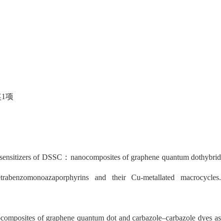
1项
e sensitizers of DSSC：nanocomposites of
graphene quantum dothybri
ns/tetrabenzomonoazaporphyrins and their Cu-metallated macrocycles.
composites of graphene quantum dot and carbazole–carbazole dyes a