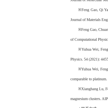
※
Feng Gao, Qi Yan
Journal of Materials En
※
Feng Gao, Chuan-
of Computation
※
Yuhua Wei, Feng 
Physics. 54 (2021)
: 445
※
Yuhua Wei, Feng
comparable to platinum.
※
Xianghang Lu, F
magnesium clusters
. AI