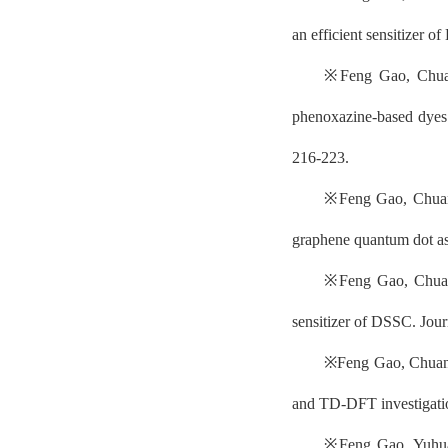
an efficient sensitizer 
※
Feng Gao, Chuan
phenoxazine-based dyes a
216-223.
※
Feng Gao, Chuan
graphene quantum dot as 
※
Feng Gao, Chuan
sensitizer of DSSC. Jou
※
Feng Gao, Chuan-
and TD-DFT investigatio
※
Feng Gao, Yuhua