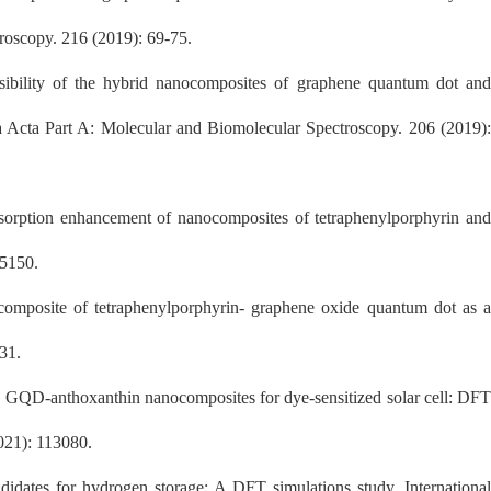
roscopy. 216 (2019): 69-75.
ibility of the hybrid nanocomposites of graphene quantum dot an
ica Acta Part A: Molecular and Biomolecular Spectroscopy. 206 (2019):
sorption enhancement
of nanocomposites of tetraphenylporphyrin
an
-5150.
omposite of tetraphenylporphyrin- graphene oxide quantum dot as 
31.
 GQD-anthoxanthin nanocomposites for dye-sensitized solar cell: DFT
021): 113080.
dates for hydrogen storage: A DFT simulations study. Internationa