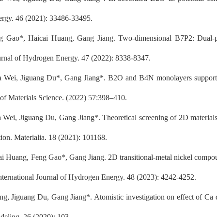
ergy.
46
(2021)
: 33486-33495
.
ng Gao*,
Haicai Huang
, Gang Jiang. Two-dimensional B7P2: Dual-pu
ournal of Hydrogen Energy.
47
(202
2
)
: 8338-8347.
 Wei, Jiguang Du*, Gang Jiang*. B2O and B4N monolayers supported 
f Materials Science. (2022) 57:398–410
.
ei, Jiguang Du, Gang Jiang*. Theoretical screening of 2D materials sup
ion. Materialia. 18 (2021): 101168.
ai Huang, Feng Gao*
,
Gang Jiang.
2D transitional-metal nickel compo
nternational Journal of Hydrogen Energy.
48
(202
3
)
: 4242-4252.
g, Jiguang Du, Gang Jiang*. Atomistic investigation on effect of Ca 
deling. 26 (2020)
; 103
.