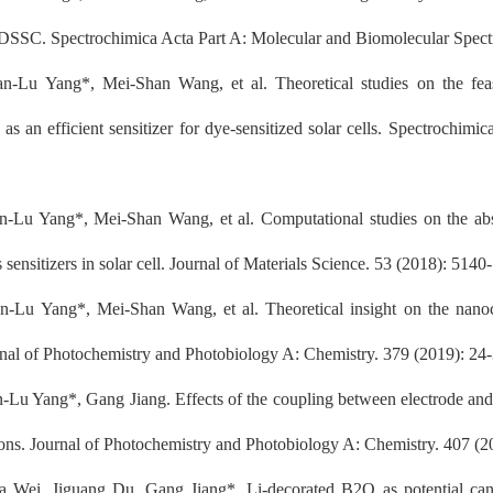
of DSSC. Spectrochimica Acta Part A: Molecular and Biomolecular Spect
-Lu Yang*, Mei-Shan Wang, et al. Theoretical studies on the feas
s an efficient sensitizer for dye-sensitized solar cells. Spectrochim
-Lu Yang*, Mei-Shan Wang, et al. Computational studies on the ab
sensitizers in solar cell. Journal of Materials Science. 53 (2018): 5140
-Lu Yang*, Mei-Shan Wang, et al. Theoretical insight on the nanoc
rnal of Photochemistry and Photobiology A: Chemistry. 379 (2019): 24-
Lu Yang*, Gang Jiang. Effects of the coupling between electrode and
ns. Journal of Photochemistry and Photobiology A: Chemistry. 407 (2
 Wei, Jiguang Du, Gang Jiang*. Li-decorated B2O as potential candi