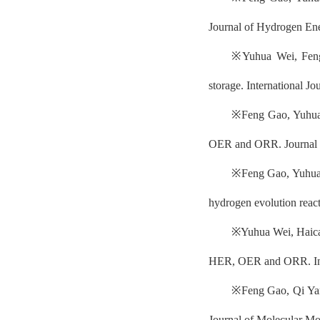
Journal of Hydrogen En
※
Yuhua Wei, Fe
storage. International J
※
Feng Gao, Yuhua
OER and ORR. Journal o
※
Feng Gao, Yuhua W
hydrogen evolution react
※
Yuhua Wei, Haic
HER, OER and ORR
.
I
※
Feng Gao, Qi Yan
Journal of Molecular Mo