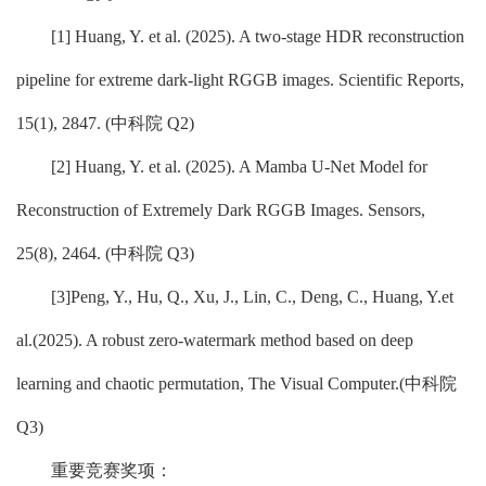
[1] Huang, Y. et al. (2025). A two-stage HDR reconstruction
pipeline for extreme dark-light RGGB images. Scientific Reports,
15(1), 2847. (
中科院
Q2)
[2] Huang, Y. et al. (2025). A Mamba U-Net Model for
Reconstruction of Extremely Dark RGGB Images. Sensors,
25(8), 2464. (
中科院
Q3)
[3]Peng, Y., Hu, Q., Xu, J., Lin, C., Deng, C., Huang, Y.et
al.(2025). A robust zero-watermark method based on deep
learning and chaotic permutation, The Visual Computer.(
中科院
Q3)
重要竞赛奖项：