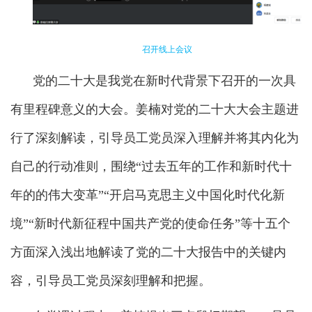
召开线上会议
党的二十大是我党在新时代背景下召开的一次具
有里程碑意义的大会。姜楠对党的二十大大会主题进
行了深刻解读，引导员工党员深入理解并将其内化为
自己的行动准则，围绕“过去五年的工作和新时代十
年的的伟大变革”“开启马克思主义中国化时代化新
境”“新时代新征程中国共产党的使命任务”等十五个
方面深入浅出地解读了党的二十大报告中的关键内
容，引导员工党员深刻理解和把握。