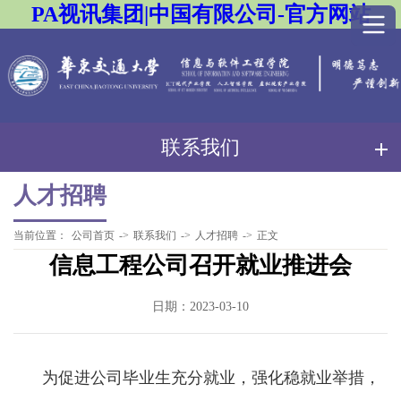
PA视讯集团|中国有限公司-官方网站
联系我们
人才招聘
当前位置：
公司首页
->
联系我们
->
人才招聘
->
正文
信息工程公司召开就业推进会
日期：2023-03-10
为促进公司毕业生充分就业，强化稳就业举措，