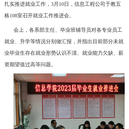
扎实推进就业工作，3月10日，信息工程公司于教五
栋108室召开就业工作推进会。
会上，各系部主任、毕业班辅导员对各专业员工
就业、升学等情况分别做汇报，并指出目前部分未就
业毕业生存在就业形势认识不清、就业能力欠缺、薪
资期望值过高等问题。