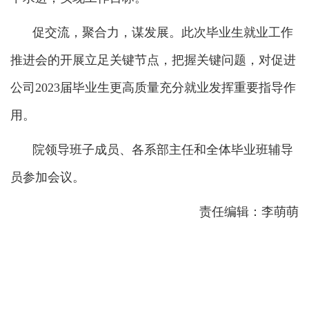
促交流，聚合力，谋发展。此次毕业生就业工作
推进会的开展立足关键节点，把握关键问题，
对
促进
公司2023届毕业生更高质量充分就业发挥
重要指导作
用。
院领导班子成员、各系部主任和全体毕业班辅导
员参加会议。
责任编辑：李萌萌