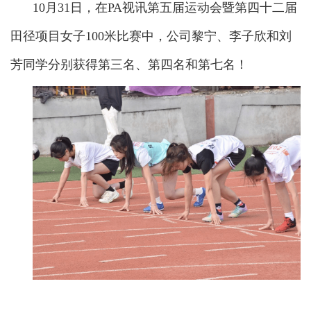
10月31日，在PA视讯第五届运动会暨第四十二届
田径项目女子100米比赛中，公司黎宁、李子欣和刘
芳同学分别获得第三名、第四名和第七名！