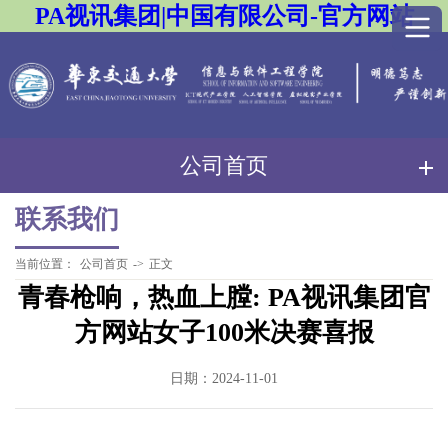
PA视讯集团|中国有限公司-官方网站
公司首页
联系我们
当前位置：
公司首页
->
正文
青春枪响，热血上膛: ​PA视讯集团官
方网站女子100米决赛喜报
日期：2024-11-01