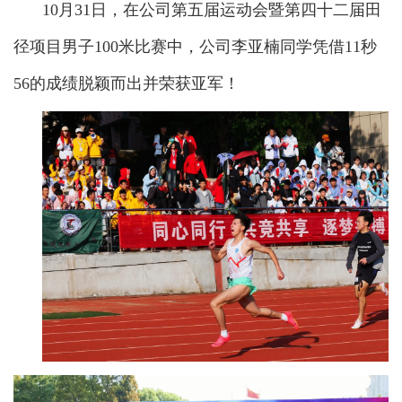
10月31日，在公司第五届运动会暨第四十二届田
径项目男子100米比赛中，公司李亚楠同学凭借11秒
56的成绩脱颖而出并荣获亚军！