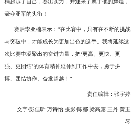
楠超越了自己，赛出实力，并迎来了属于他的辉煌，
豪夺亚军的头衔！
赛后李亚楠表示：“在比赛中，只有在不断的挑战
与突破中，才能成长为更加出色的选手。我将延续这
次比赛中凝聚出的奋进力量，把‘更高、更快、更
强、更团结’的体育精神延伸到工作中去，勇于拼
搏、团结协作、奋发超越！”
责任编辑：张宇婷
文字/彭佳昕 万诗怡 摄影/陈都 梁高露 王丹 黄玉
琴