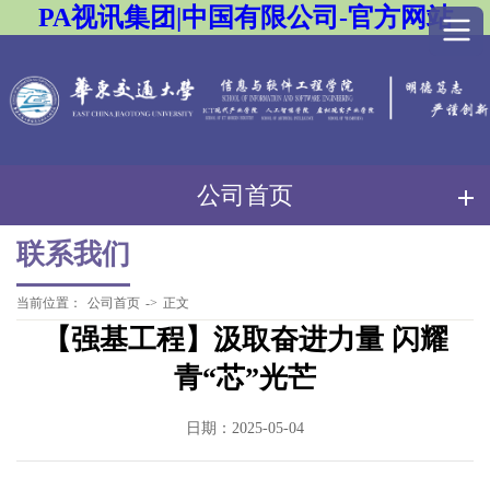
PA视讯集团|中国有限公司-官方网站
公司首页
联系我们
当前位置：
公司首页
->
正文
【强基工程】汲取奋进力量 闪耀
青“芯”光芒
日期：2025-05-04