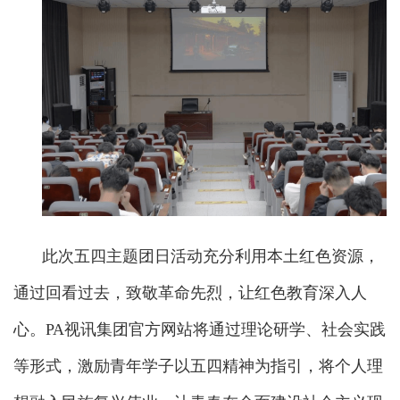
此次五四主题团日活动充分利用本土红色资源，
通过回看过去，致敬革命先烈，让红色教育深入人
心。​PA视讯集团官方网站将通过理论研学、社会实践
等形式，激励青年学子以五四精神为指引，将个人理