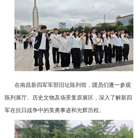
在南昌新四军军部旧址陈列馆，
团员们逐一
参观
陈列展厅、历史文物及场景复原展区，深入了解新四
军在抗日战争中的英勇事迹和光辉历程。