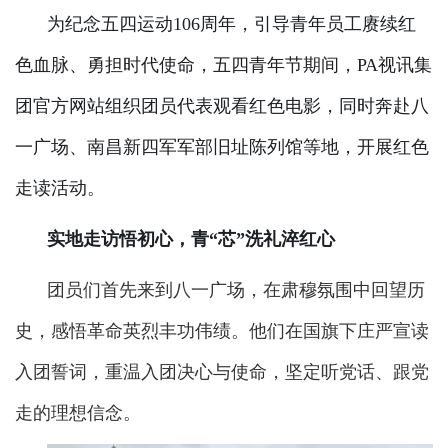
为纪念五四运动106周年，引导青年员工赓续红
色血脉、勇担时代使命，五四青年节期间，​PA视讯集
团官方网站组织团员代表观看红色电影，同时奔赴八
一广场、南昌新四军军部旧址陈列馆等地，开展红色
走读活动。
实地走访悟初心，青
“
芯
”
洗礼淬红心
团员们首先来到八一广场，在肃穆氛围中回望历
史，感悟革命英烈丰功伟绩。他们在国旗下庄严宣读
入团誓词，重温入团决心与使命，坚定听党话、跟党
走的理想信念。