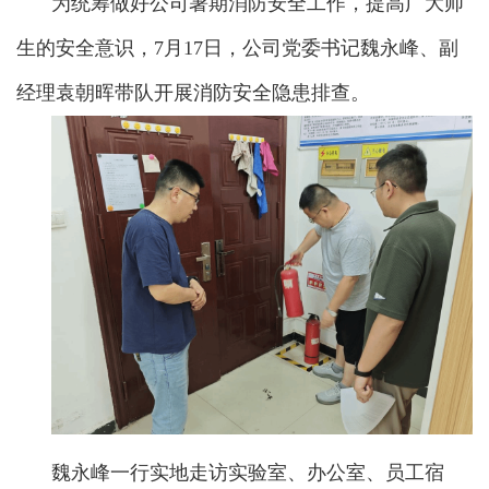
为统筹做好公司暑期消防安全工作，提高广大师
生的安全意识，7月17日，​公司党委书记魏永峰、副
经理袁朝晖带队开展消防安全隐患排查。
魏永峰一行实地走访实验室、办公室、员工宿