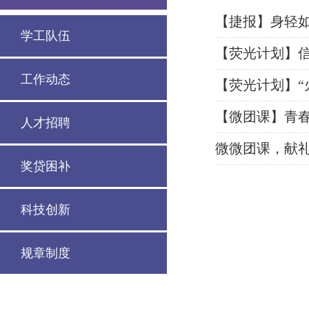
【捷报】身轻
学工队伍
【荧光计划】信
工作动态
【荧光计划】“
【微团课】青
人才招聘
微微团课，献
奖贷困补
科技创新
规章制度