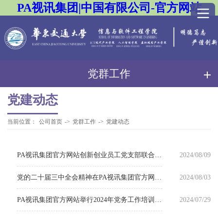
PA视讯集团|中国有限公司-官方网站
党群工作
党建动态
当前位置：
公司首页
->
党群工作
->
党建动态
​PA视讯集团官方网站创新创业员工党支部联合开展 “学习贯彻党的二十届三中全会精神” 主题党日活动
2024/08/09
党的二十届三中全会精神在​PA视讯集团官方网站师生中引发热烈反响
2024/08/03
​PA视讯集团官方网站举行2024年党务工作培训暨团务工作培训
2024/07/29