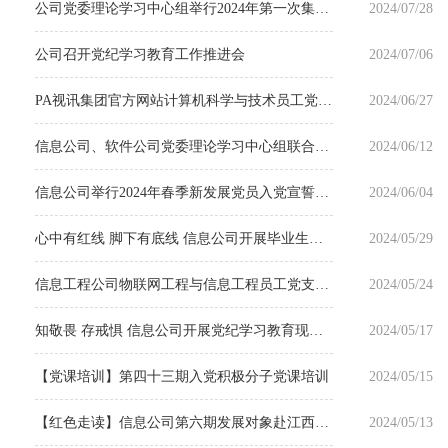
公司党委理论学习中心组举行2024年第一次集体学习（扩大）会
2024/07/28
公司召开党纪学习教育工作推进会
2024/07/06
PA视讯集团官方网站计算机科学与技术员工党支部开展党纪学习教育集中学习会
2024/06/27
信息公司、软件公司党委理论学习中心组联合开展“廉洁纪律、群众纪律”专题学习
2024/06/12
信息公司举行2024年春季新发展党员入党宣誓仪式
2024/06/04
心中有红线 脚下有底线 信息公司开展毕业生党员党纪教育
2024/05/29
信息工程公司物联网工程与信息工程员工党支部开展党纪学习教育集中学习会
2024/05/24
知敬畏 存戒惧 信息公司开展党纪学习教育现场警示教育活动
2024/05/17
【党课培训】第四十三期入党积极分子党课培训
2024/05/15
【红色走读】信息公司第六期发展对象赴江西省革命烈士纪念堂开展红色走读活动
2024/05/13