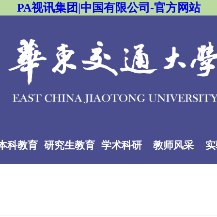
PA视讯集团|中国有限公司-官方网站
本科教育
研究生教育
学术科研
教师风采
实