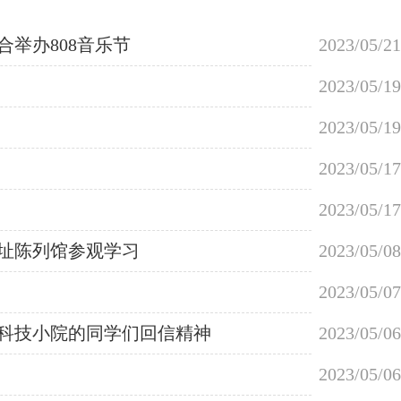
举办808音乐节
2023/05/21
2023/05/19
2023/05/19
2023/05/17
2023/05/17
址陈列馆参观学习
2023/05/08
2023/05/07
科技小院的同学们回信精神
2023/05/06
2023/05/06