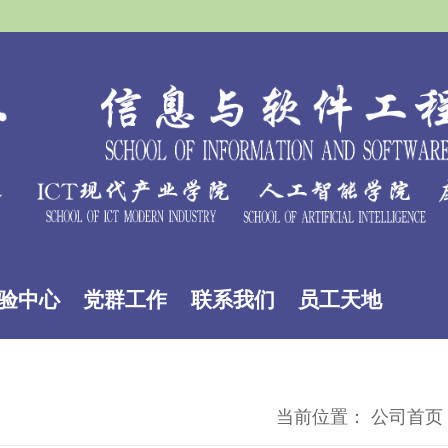
验中心
党群工作
联系我们
员工天地
当前位置：
公司首页