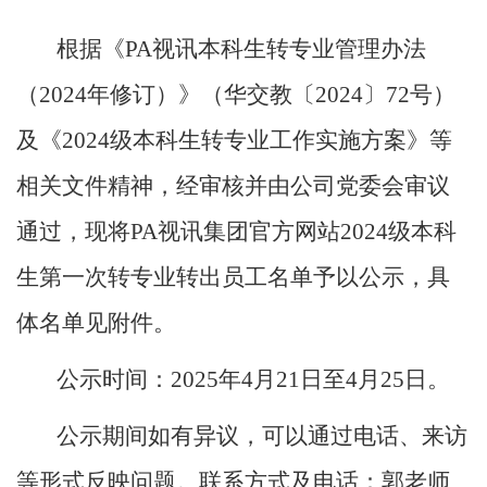
根据
《PA视讯本科生转专业管理办法
（
2024年修订）》（华交教〔2024〕72号）
及《2024级本科生转专业工作实施方案》等
相关文件精神，经
审核
并
由
公司党委会审议
通过，现将PA视讯集团官方网站
202
4
级本科
生
第一次
转专业转
出
员工名单予以公示，具
体名单见附件。
公示时间：
202
5
年
4
月
2
1
日至
4
月
25
日。
公示期间如有异议，可以通过电话、来访
等形式反映问题。联系方式及电话：郭老师