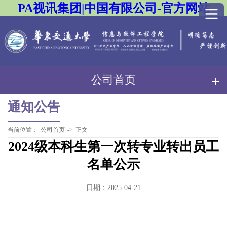
PA视讯集团|中国有限公司-官方网站
公司首页
通知公告
当前位置：
公司首页
->
正文
2024级本科生第一次转专业转出员工
名单公示
日期：2025-04-21