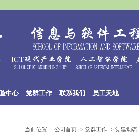
验中心
党群工作
联系我们
员工天地
->
->
当前位置：
公司首页
党群工作
党建动态