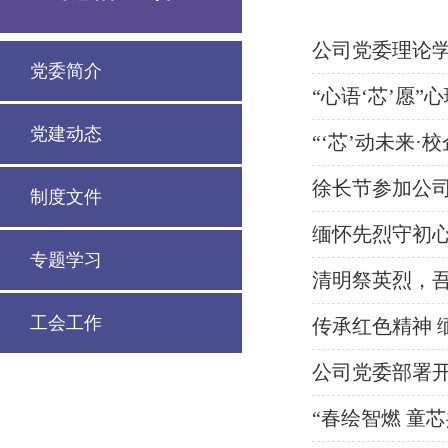
​公司党委理论
党委简介
“心语‘芯’愿
党建动态
“‘芯’动未来
徐长节参加公
制度文件
缅怀先烈守初
专题学习
清明祭英烈，
工会工作
传承红色精神 
公司党委部署
“春绘智燃 童