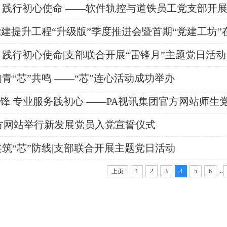
，践行初心使命 ——软件轨控与道铁员工党支部开
党建提升工程“升级版”季度推进会暨首期“党建工坊”
践行初心使命|支部联合开展“雷锋月”主题党日活动
青“芯”共鸣 ——“芯”连心活动成功举办
雷锋 专业服务践初心 ——​PA视讯集团官方网站师
方网站举行新发展党员入党宣誓仪式
筑“芯”防线|支部联合开展主题党日活动
...
上页
1
2
3
4
5
6