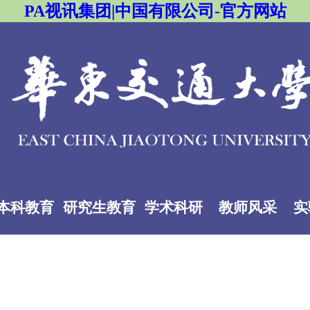
PA视讯集团|中国有限公司-官方网站
本科教育
研究生教育
学术科研
教师风采
实