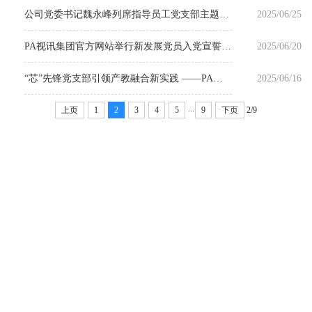
公司党委书记魏永峰列席指导员工党支部主题党日活动
2025/06/25
PA视讯集团官方网站举行新发展党员入党宣誓仪式
2025/06/20
“芯”先锋党支部引领产教融合新实践 ——​PA视讯集团官方网站与华为共商基础软件人才培养新高地
2025/06/16
...
上页
1
2
3
4
5
9
下页
2/9