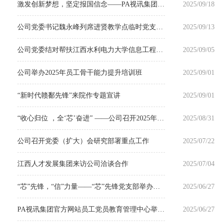
激发创新梦想，坚定报国信念——​PA视讯集团官方网站创新创业员工党支部组织开展《窗外是蓝星》主题党日观影活动
2025/09/18
公司党委书记魏永峰列席进贤教学点临时党支部党员大会
2025/09/13
​公司党委结对帮扶江西水利电力大学信息工程公司党委并开展党建学习交流活动
2025/09/05
公司举办2025年员工骨干能力提升培训班
2025/09/01
“新时代赣鄱先锋”来院作专题宣讲
2025/09/01
“收心归位 ，全‘芯’奋进” ——公司召开2025年秋季新学期教职工大会
2025/08/31
公司召开党委（扩大）会研究部署重点工作
2025/07/22
江西人才发展集团来访公司洽谈合作
2025/07/04
“芯”先锋，“信”力量——“芯”先锋党支部举办移动通信产业前沿讲座与实训指导活动
2025/06/27
PA视讯集团官方网站员工党员教育管理中心举行2025年换届大会
2025/06/27