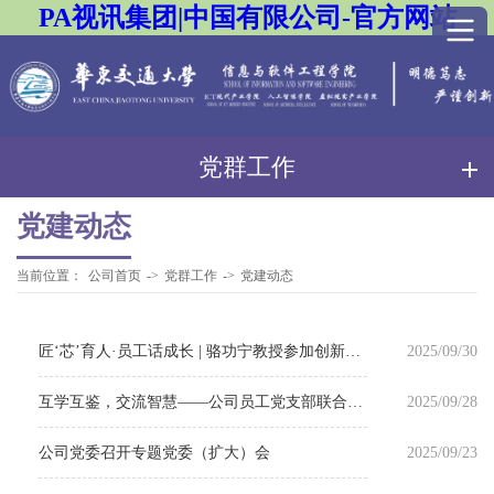
PA视讯集团|中国有限公司-官方网站
党群工作
党建动态
当前位置：
公司首页
->
党群工作
->
党建动态
匠‘芯’育人·员工话成长 | 骆功宁教授参加创新创业员工党支部主题党日活动
2025/09/30
互学互鉴，交流智慧——公司员工党支部联合开展主题党日活动
2025/09/28
公司党委召开专题党委（扩大）会
2025/09/23